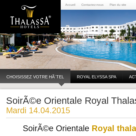
Accueil
Contactez-nous
Plan du site
CHOISISSEZ VOTRE HÃ´TEL
ROYAL ELYSSA SPA
AC
SoirÃ©e Orientale Royal Thala
Mardi 14.04.2015
SoirÃ©e Orientale
Royal thal