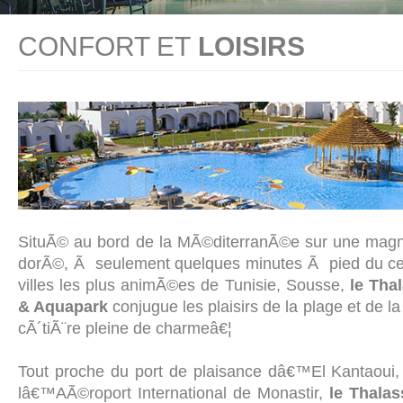
CONFORT ET
LOISIRS
SituÃ© au bord de la MÃ©diterranÃ©e sur une magni
dorÃ©, Ã seulement quelques minutes Ã pied du c
villes les plus animÃ©es de Tunisie, Sousse,
le Tha
& Aquapark
conjugue les plaisirs de la plage et de l
cÃ´tiÃ¨re pleine de charmeâ€¦
Tout proche du port de plaisance dâ€™El Kantaoui,
lâ€™AÃ©roport International de Monastir,
le Thala