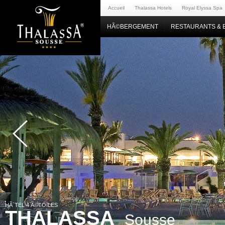
Accueil
Thalassa Hotels
Royal Elyssa Spa
HÃ©BERGEMENT
RESTAURANTS & 
HÃ´TEL 4 Ã©TOILES
THALASSA
Sousse