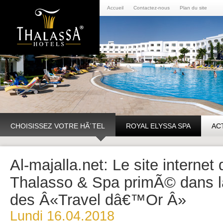
Accueil
Contactez-nous
Plan du site
CHOISISSEZ VOTRE HÃ´TEL
ROYAL ELYSSA SPA
AC
Al-majalla.net: Le site interne
Thalasso & Spa primÃ© dans l
des Â«Travel dâ€™Or Â»
Lundi 16.04.2018