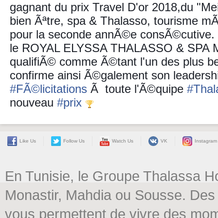
gagnant du prix Travel D'or 2018,du "Meil
bien Ãªtre, spa & Thalasso, tourisme m
pour la seconde annÃ©e consÃ©cutive.
le ROYAL ELYSSA THALASSO & SPA 
qualifiÃ© comme Ã©tant l'un des plus b
confirme ainsi Ã©galement son leadership 
#
FÃ©licitations
Ã toute l'Ã©quipe
#
Thal
nouveau
#
prix
Like Us
Follow Us
Watch Us
VK
Instagram
En Tunisie, le Groupe Thalassa H
Monastir, Mahdia ou Sousse. Des 
vous permettent de vivre des mome