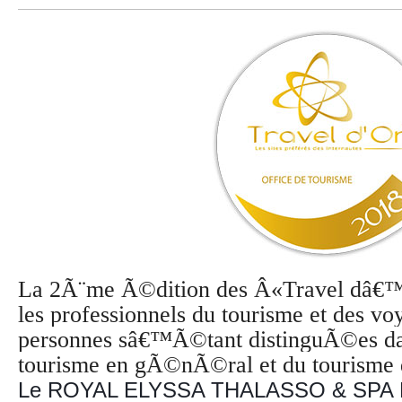
La 2Ã¨me Ã©dition des Â«Travel dâ€™
les professionnels du tourisme et des voy
personnes sâ€™Ã©tant distinguÃ©es da
tourisme en gÃ©nÃ©ral et du tourisme di
Le ROYAL ELYSSA THALASSO & SPA