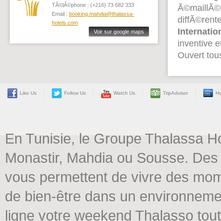
TÃ©lÃ©phone : (+216) 73 682 333
Ã©maillÃ©
Email :
booking.mahdia@thalassa-
diffÃ©re
hotels.com
Internatio
Voir sur google maps
inventive 
Ouvert tou
Like Us
Follow Us
Watch Us
TripAdvisor
Ho
En Tunisie, le Groupe Thalassa H
Monastir, Mahdia ou Sousse. Des 
vous permettent de vivre des mome
de bien-être dans un environneme
ligne votre weekend Thalasso tout