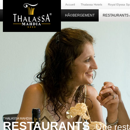
Accueil
Thalassa Hotels
Royal Elyssa Sp
HÃ©BERGEMENT
RESTAURANTS 
THALASSA MAHDIA
RESTAURANTS
Une rest