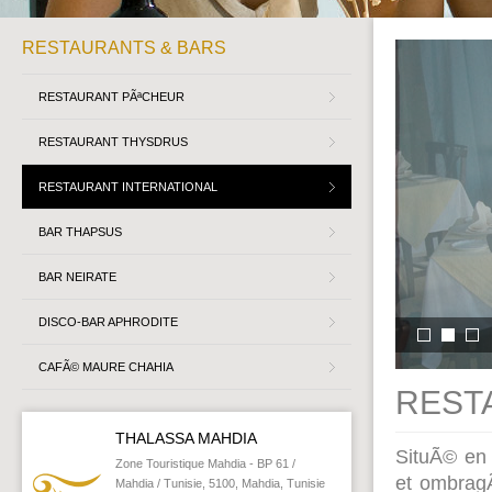
RESTAURANTS & BARS
RESTAURANT PÃªCHEUR
RESTAURANT THYSDRUS
RESTAURANT INTERNATIONAL
BAR THAPSUS
BAR NEIRATE
DISCO-BAR APHRODITE
CAFÃ© MAURE CHAHIA
REST
THALASSA MAHDIA
SituÃ© en 
Zone Touristique Mahdia - BP 61 /
et ombrag
Mahdia / Tunisie, 5100, Mahdia, Tunisie