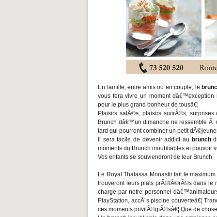
En famille, entre amis ou en couple, le
brun
vous fera vivre un moment dâ€™exception l
pour le plus grand bonheur de tousâ€¦
Plaisirs salÃ©s, plaisirs sucrÃ©s, surpri
Brunch dâ€™un dimanche ne ressemble Ã un a
tard qui pourront combiner un petit dÃ©jeuner 
Il sera facile de devenir addict au
brunch
du
moments du Brunch inoubliables et pouvoir v
Vos enfants se souviendront de leur Brunch
Le Royal Thalassa Monastir fait le maximum 
trouveront leurs plats prÃ©fÃ©rÃ©s dans le r
charge par notre personnel dâ€™animateurs p
PlayStation, accÃ¨s piscine couverteâ€¦ Tran
ces moments privilÃ©giÃ©sâ€¦ Que de choses