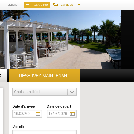
Galerie
AccÃ¨s Pro
Langues
S
RÉSERVEZ MAINTENANT
Date d'arrivée
Date de départ
Mot clé