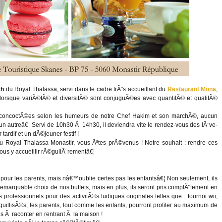
ch
du Royal Thalassa, servi dans le cadre trÃ¨s accueillant du
Restaurant Mona
,
orsque variÃ©tÃ© et diversitÃ© sont conjuguÃ©es avec quantitÃ© et qualitÃ©
ses concoctÃ©es selon les humeurs de notre Chef Hakim et son marchÃ©, aucun
utreâ€¦ Servi de 10h30 Ã 14h30, il deviendra vite le rendez-vous des lÃ¨ve-
tardif et un dÃ©jeuner festif !
 Royal Thalassa Monastir, vous Ãªtes prÃ©venus ! Notre souhait : rendre ces
ous y accueillir rÃ©guliÃ¨rementâ€¦
pour les parents, mais nâ€™oublie certes pas les enfantsâ€¦ Non seulement, ils
emarquable choix de nos buffets, mais en plus, ils seront pris complÃ¨tement en
rofessionnels pour des activitÃ©s ludiques originales telles que : tournoi wii,
quillisÃ©s, les parents, tout comme les enfants, pourront profiter au maximum de
 Ã raconter en rentrant Ã la maison !