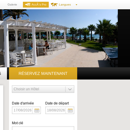
Galerie
AccÃ¨s Pro
Langues
S
RÉSERVEZ MAINTENANT
Date d'arrivée
Date de départ
Mot clé