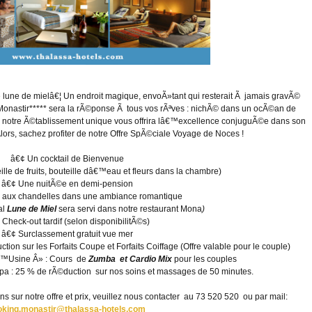
e lune de mielâ€¦ Un endroit magique, envoÃ»tant qui resterait Ã jamais gravÃ©
onastir***** sera la rÃ©ponse Ã tous vos rÃªves : nichÃ© dans un ocÃ©an de
, notre Ã©tablissement unique vous offrira lâ€™excellence conjuguÃ©e dans son
Alors, sachez profiter de notre Offre SpÃ©ciale Voyage de Noces !
â€¢ Un cocktail de Bienvenue
lle de fruits, bouteille dâ€™eau et fleurs dans la chambre)
â€¢ Une nuitÃ©e en demi-pension
r aux chandelles dans une ambiance romantique
al
Lune de Miel
sera servi dans notre restaurant Mona
)
¢
Check-out tardif (selon disponibilitÃ©s)
â€¢ Surclassement gratuit vue mer
on sur les Forfaits Coupe et Forfaits Coiffage (Offre valable pour le couple)
€™Usine Â» : Cours de
Zumba et Cardio
Mix
pour les couples
pa : 25 % de rÃ©duction sur nos soins et massages de 50 minutes.
ns sur notre offre et prix, veuillez nous contacter au 73 520 520 ou par mail:
oking.monastir@thalassa-hotels.com