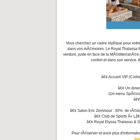
Vous cherchez un cadre idyllique pour votr
dans vos mÃ©moires. Le Royal Thalassa M
verdure, juste en face de la MÃ©diterranÃ©e
confort et dans son service. 
â€¢ Accueil VIP (Corbei
â€¢ Un dine
(Un menu SpÃ©ci
â€
â€¢ Salon Eric Zemmour : 30% de rÃ©ducti
â€¢ Club de Sports Â« Lâ
â€¢ Royal Elyssa Thalasso & S
Pour rÃ©server et avoir plus d'informatio
bo