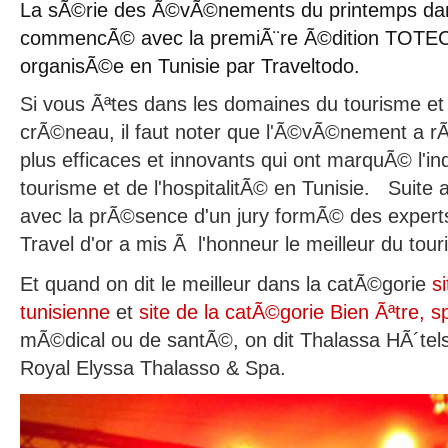
La sÃ©rie des Ã©vÃ©nements du printemps dan
commencÃ© avec la premiÃ¨re Ã©dition TOTEC
organisÃ©e en Tunisie par Traveltodo.
Si vous Ãªtes dans les domaines du tourisme et d
crÃ©neau, il faut noter que l'Ã©vÃ©nement a r
plus efficaces et innovants qui ont marquÃ© l'ind
tourisme et de l'hospitalitÃ© en Tunisie. Suite a
avec la prÃ©sence d'un jury formÃ© des experts
Travel d'or a mis Ã l'honneur le meilleur du tour
Et quand on dit le meilleur dans la catÃ©gorie
s
tunisienne
et
site de la catÃ©gorie Bien Ãªtre, s
mÃ©dical ou de santÃ©, on dit Thalassa HÃ´tels
Royal Elyssa Thalasso & Spa.