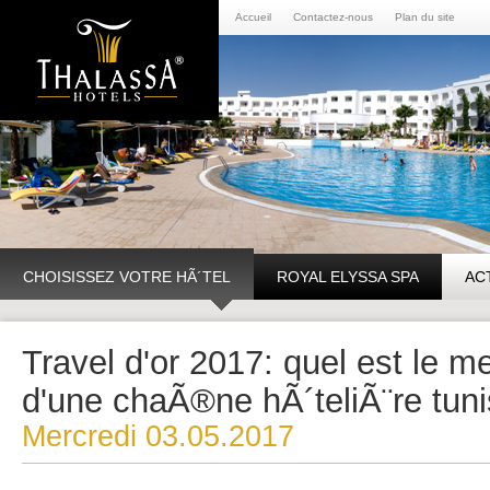
Accueil
Contactez-nous
Plan du site
CHOISISSEZ VOTRE HÃ´TEL
ROYAL ELYSSA SPA
AC
Travel d'or 2017: quel est le me
d'une chaÃ®ne hÃ´teliÃ¨re tuni
Mercredi 03.05.2017