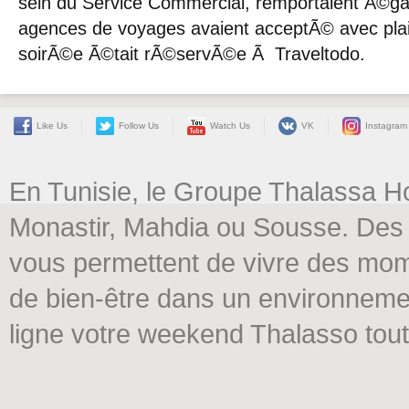
sein du Service Commercial, remportaient Ã©ga
agences de voyages avaient acceptÃ© avec plaisir
soirÃ©e Ã©tait rÃ©servÃ©e Ã Traveltodo.
Like Us
Follow Us
Watch Us
VK
Instagram
En Tunisie, le Groupe Thalassa H
Monastir, Mahdia ou Sousse. Des 
vous permettent de vivre des mome
de bien-être dans un environneme
ligne votre weekend Thalasso tout