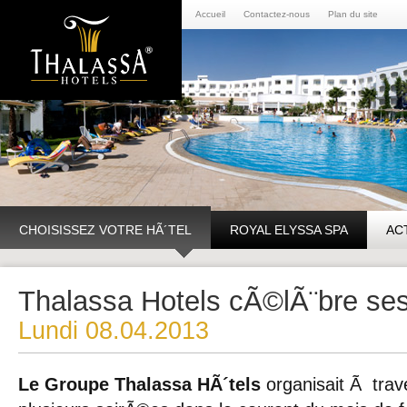
Accueil
Contactez-nous
Plan du site
CHOISISSEZ VOTRE HÃ´TEL
ROYAL ELYSSA SPA
AC
Thalassa Hotels cÃ©lÃ¨bre ses
Lundi 08.04.2013
Le Groupe Thalassa HÃ´tels
organisait Ã trav