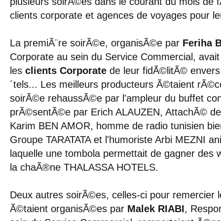
plusieurs soirÃ©es dans le courant du mois de 
clients corporate et agences de voyages pour leu
La premiÃ¨re soirÃ©e, organisÃ©e par
Feriha 
Corporate au sein du Service Commercial, avait
les
clients Corporate
de leur fidÃ©litÃ© enver
´tels... Les meilleurs producteurs Ã©taient rÃ
soirÃ©e rehaussÃ©e par l'ampleur du buffet co
prÃ©sentÃ©e par Erich ALAUZEN, AttachÃ© de 
Karim BEN AMOR, homme de radio tunisien bien
Groupe TARATATA et l'humoriste Arbi MEZNI ani
laquelle une tombola permettait de gagner des 
la chaÃ®ne THALASSA HOTELS.
Deux autres soirÃ©es, celles-ci pour remercier 
Ã©taient organisÃ©es par
Malek RIABI
, Respo