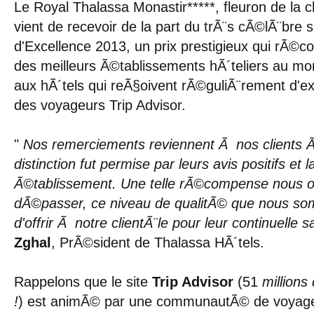
Le Royal Thalassa Monastir*****, fleuron de la
vient de recevoir de la part du trÃ¨s cÃ©lÃ¨bre si
d'Excellence 2013, un prix prestigieux qui rÃ
des meilleurs Ã©tablissements hÃ´teliers au m
aux hÃ´tels qui reÃ§oivent rÃ©guliÃ¨rement d'ex
des voyageurs Trip Advisor.
"
Nos remerciements reviennent Ã nos clients 
distinction fut permise par leurs avis positifs et l
Ã©tablissement. Une telle rÃ©compense nous ob
dÃ©passer, ce niveau de qualitÃ© que nous so
d'offrir Ã notre clientÃ¨le pour leur continuelle s
Zghal
, PrÃ©sident de Thalassa HÃ´tels.
Rappelons que le site
Trip Advisor
(51
millions
!
) est animÃ© par une communautÃ© de voyageu