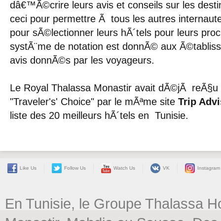
dâ€™Ã©crire leurs avis et conseils sur les destin
ceci pour permettre Ã tous les autres internaute
pour sÃ©lectionner leurs hÃ´tels pour leurs pr
systÃ¨me de notation est donnÃ© aux Ã©tablisse
avis donnÃ©s par les voyageurs.
Le Royal Thalassa Monastir avait dÃ©jÃ reÃ§u 
"Traveler's' Choice" par le mÃªme site
Trip Advi
liste des 20 meilleurs hÃ´tels en Tunisie.
Like Us
Follow Us
Watch Us
VK
Instagram
En Tunisie, le Groupe Thalassa H