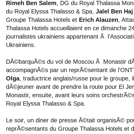
Rimeh Ben Salem
, DG du Royal Thalassa Mona
du Royal Elyssa Thalasso & Spa,
Jalel Ben Haj
Groupe Thalassa Hotels et
Erich Alauzen
, Att
Thalassa Hotels accueillaient en ce dimanche 
journalistes ukrainiens appartenant Ã l'Associat
Ukrainiens.
DÃ©barquÃ©s du vol de Moscou Ã Monastir dÃ¨s
accompagnÃ©s par un reprÃ©sentant de l'ONTT
Olga
, traductrice anglais/russe pour le groupe, il
dÃ©jeuner avant de prendre la route pour El J
Monastir, ensuite, avant leurs soins orchestrÃ
Royal Elyssa Thalasso & Spa.
Le soir, un diner de presse Ã©tait organisÃ© p
reprÃ©sentants du Groupe Thalassa Hotels et d