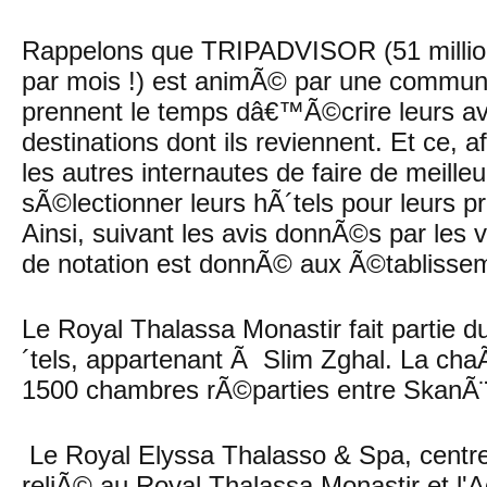
Rappelons que TRIPADVISOR (51 million
par mois !) est animÃ© par une commu
prennent le temps dâ€™Ã©crire leurs avi
destinations dont ils reviennent. Et ce, 
les autres internautes de faire de meille
sÃ©lectionner leurs hÃ´tels pour leurs 
Ainsi, suivant les avis donnÃ©s par les
de notation est donnÃ© aux Ã©tablissem
Le Royal Thalassa Monastir fait partie 
´tels, appartenant Ã Slim Zghal. La ch
1500 chambres rÃ©parties entre SkanÃ¨
Le Royal Elyssa Thalasso & Spa, centre
reliÃ© au Royal Thalassa Monastir et l'